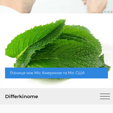
Різниця між Міс Америкою та Міс США
Differkinome