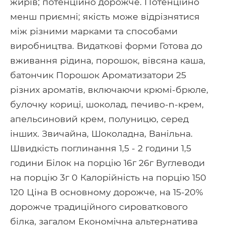
жирів; потенційно дорожче. Потенційно
менш приємні; якість може відрізнятися
між різними марками та способами
виробництва. Видаткові форми Готова до
вживання рідина, порошок, вівсяна каша,
батончик Порошок Ароматизатори 25
різних ароматів, включаючи крюмі-брюле,
булочку кориці, шоколад, печиво-n-крем,
апельсиновий крем, полуницю, серед
інших. Звичайна, Шоколадна, Ванільна.
Швидкість поглинання 1,5 - 2 години 1,5
години Білок на порцію 16г 26г Вуглеводи
на порцію 3г 0 Калорійність на порцію 150
120 Ціна В основному дорожче, на 15-20%
дорожче традиційного сироваткового
білка, загалом Економічна альтернатива