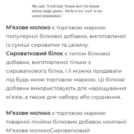
Facebook
Google+
Tumblr
Pocket
М’язове молоко
є торговою маркою
популярної білкової добавки, виготовленої
із суміші сироватки та цезину.
Сироватковий білок
є типом білкової
добавки, виготовленої тільки з
сироваткового білка, і її можна продавати
під будь-якою торговою маркою. Ці білкові
добавки використовують для нарощування
м’язів, а також для набору або схуднення.
М’язове молоко
є торговою маркою
товарної лінійки білкових добавок компанії
М’язове молокоСироватковий