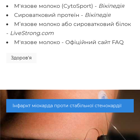
М'язове молоко (CytoSport) -
Вікіпедія
Сироватковий протеїн -
Вікіпедія
М’язове молоко або сироватковий білок
-
LiveStrong.com
М'язове молоко - Офіційний сайт FAQ
Здоров'я
Інфаркт міокарда проти стабільної стенокардії