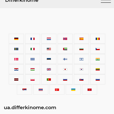
Differkinome
ua.differkinome.com