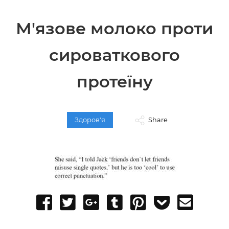
М'язове молоко проти
сироваткового
протеїну
Здоров'я
Share
Share
Tweet
Share
Post
Pin
Add
Send
on
on
to
it
to
email