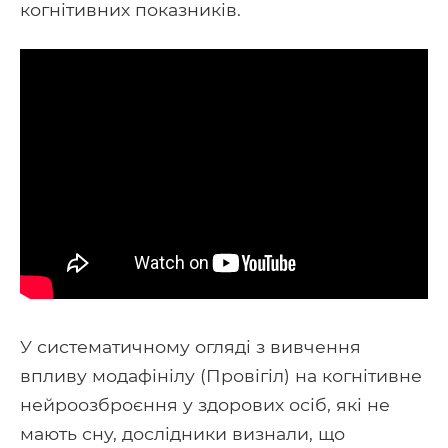
когнітивних показників.
У систематичному огляді з вивчення
впливу модафінілу (Провігіл) на когнітивне
нейроозброєння у здорових осіб, які не
мають сну, дослідники визнали, що