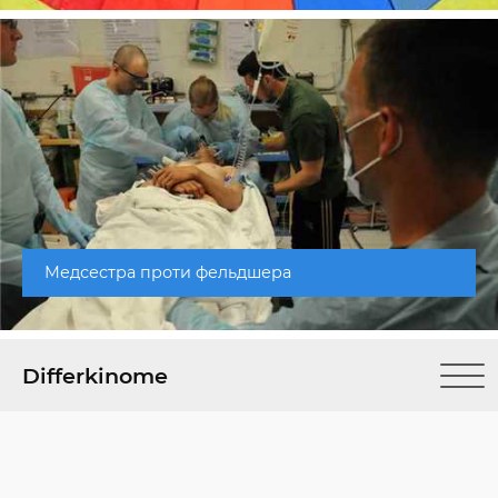
Медсестра проти фельдшера
Differkinome