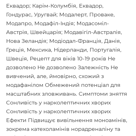
Еквадор; Карім-Колумбія, Еквадор,
Гондурас, Уругвай; Модалерт, Проваке,
Модапро, Модафіл-Індія; Модасоміл-
Австрія, Швейцарія; Модавігіл-Австралія,
Нова Зеландія; Модіодал-Франція, Данія,
Греція, Мексика, Нідерланди, Португалія,
Швеція, Рецепт для віків 10-19 років Не
дозволено Не дозволено Залежність Не
вивчений, але, ймовірно, схожий з
модафанілом Обмежений потенціал для
масштабних зловживань. Симптоми зняття
Сонливість у нарколептичних хворих
Сонливість у нарколептичних хворих
Ефекти Підвищує вивільнення моноамінів,
зокрема катехоламінів норадреналіну та