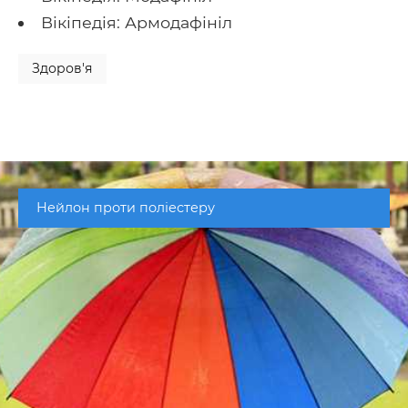
Вікіпедія: Армодафініл
Здоров'я
Нейлон проти поліестеру