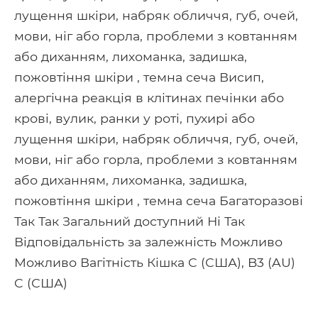
лущення шкіри, набряк обличчя, губ, очей,
мови, ніг або горла, проблеми з ковтанням
або диханням, лихоманка, задишка,
пожовтіння шкіри , темна сеча Висип,
алергічна реакція в клітинах печінки або
крові, вулик, ранки у роті, пухирі або
лущення шкіри, набряк обличчя, губ, очей,
мови, ніг або горла, проблеми з ковтанням
або диханням, лихоманка, задишка,
пожовтіння шкіри , темна сеча Багаторазові
Так Так Загальний доступний Ні Так
Відповідальність за залежність Можливо
Можливо Вагітність Кішка C (США), B3 (AU)
C (США)