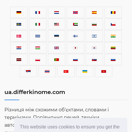
ua.differkinome.com
Різниця між схожими об'єктами, словами і
термінами. Порівняння речей, техніки,
автомобілів, термінів, людей і всього іншого, що
This website uses cookies to ensure you get the