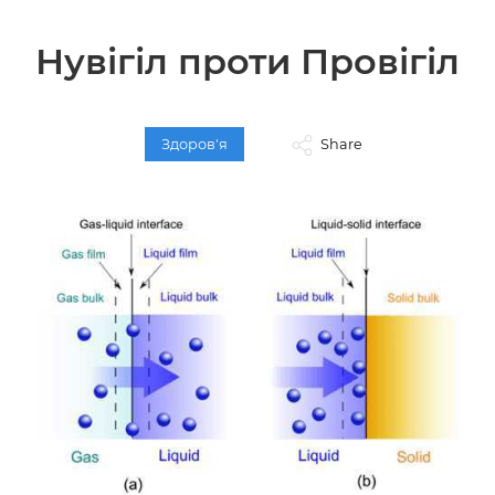
Нувігіл проти Провігіл
Здоров'я
Share