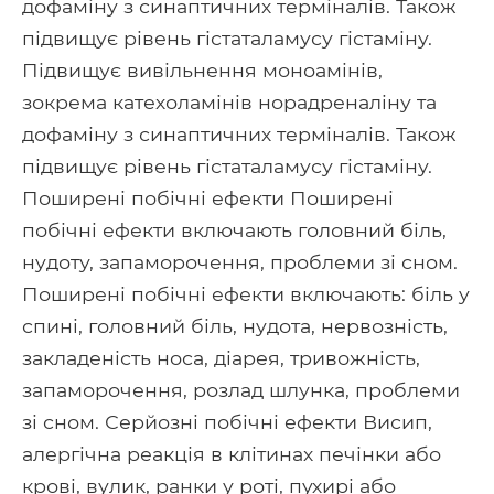
дофаміну з синаптичних терміналів. Також
підвищує рівень гістаталамусу гістаміну.
Підвищує вивільнення моноамінів,
зокрема катехоламінів норадреналіну та
дофаміну з синаптичних терміналів. Також
підвищує рівень гістаталамусу гістаміну.
Поширені побічні ефекти Поширені
побічні ефекти включають головний біль,
нудоту, запаморочення, проблеми зі сном.
Поширені побічні ефекти включають: біль у
спині, головний біль, нудота, нервозність,
закладеність носа, діарея, тривожність,
запаморочення, розлад шлунка, проблеми
зі сном. Серйозні побічні ефекти Висип,
алергічна реакція в клітинах печінки або
крові, вулик, ранки у роті, пухирі або