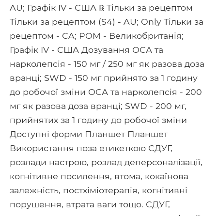
AU; Графік IV - США ℞ Тільки за рецептом
Тільки за рецептом (S4) - AU; Only Тільки за
рецептом - CA; POM - Великобританія;
Графік IV - США Дозування ОСА та
нарколепсія - 150 мг / 250 мг як разова доза
вранці; SWD - 150 мг прийнято за 1 годину
до робочої зміни ОСА та нарколепсія - 200
мг як разова доза вранці; SWD - 200 мг,
прийнятих за 1 годину до робочої зміни
Доступні форми Планшет Планшет
Використання поза етикеткою СДУГ,
розлади настрою, розлад деперсоналізації,
когнітивне посилення, втома, кокаїнова
залежність, постхіміотерапія, когнітивні
порушення, втрата ваги тощо. СДУГ,