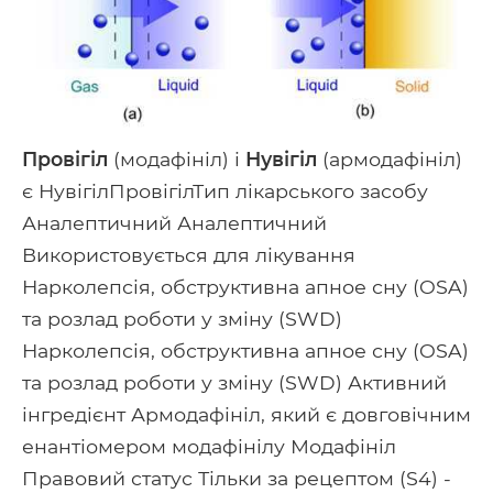
Провігіл
(модафініл) і
Нувігіл
(армодафініл)
є НувігілПровігілТип лікарського засобу
Аналептичний Аналептичний
Використовується для лікування
Нарколепсія, обструктивна апное сну (OSA)
та розлад роботи у зміну (SWD)
Нарколепсія, обструктивна апное сну (OSA)
та розлад роботи у зміну (SWD) Активний
інгредієнт Армодафініл, який є довговічним
енантіомером модафінілу Модафініл
Правовий статус Тільки за рецептом (S4) -