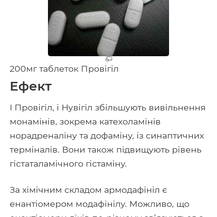
200мг таблеток Провігіл
Ефект
І Провігіл, і Нувігіл збільшують вивільнення
монамінів, зокрема катехоламінів
норадреналіну та дофаміну, із синаптичних
терміналів. Вони також підвищують рівень
гістаталамічного гістаміну.
За хімічним складом армодафініл є
енантіомером модафінілу. Можливо, що