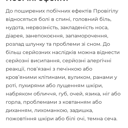
До поширених побічних ефектів Провігілу
відносяться болі в спині, головний біль,
нудота, нервозність, закладеність носа,
діарея, занепокоєння, запаморочення,
розлад шлунку та проблеми зі сном. До
більш серйозних наслідків можна віднести
серйозні висипання, серйозні алергічні
реакції, пов’язані з печінкою або
кров’яними клітинами, вуликом, ранами у
роті, пухирями або лущенням шкіри,
набряком обличчя, губ, очей, язика, ніг або
горла, проблемами з ковтанням або
диханням, лихоманкою, задишка,
пожовтіння шкіри або білі очі, темна сеча.