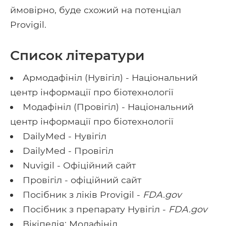
ймовірно, буде схожий на потенціал
Provigil.
Список літератури
Армодафініл (Нувігіл) - Національний
центр інформації про біотехнології
Модафініл (Провігіл) - Національний
центр інформації про біотехнології
DailyMed - Нувігіл
DailyMed - Провігіл
Nuvigil - Офіційний сайт
Провігіл - офіційний сайт
Посібник з ліків Provigil -
FDA.gov
Посібник з препарату Нувігіл -
FDA.gov
Вікіпедія: Модафініл