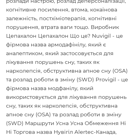
розлади настрою, розлад деперсоналізації,
когнітивне посилення, втома, кокаїнова
залежність, постхіміотерапія, когнітивні
порушення, втрата ваги тощо. Виробник
Цепахалон Цепахалон Що це? Nuvigil - це
фірмова назва армодафінілу, який є
аналептиком, який застосовується для
лікування порушень сну, таких як
нарколепсія, обструктивна апное сну (OSA)
та розлад роботи в зміну (SWD) Provigil - це
фірмова назва модфанілу, який
використовується для лікування порушень
сну, таких як нарколепсія, обструктивна
апное сну (OSA) та розлад роботи в зміну
(SWD) Маршрути Усна Усна Обмеження Ні
Ні Торгова назва Нувігіл Alertec-Канада,