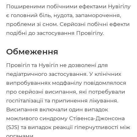
Поширеними побічними ефектами Нувігілу
є головний біль, нудота, запаморочення,
проблеми зі сном. Серйозні побічні ефекти
подібні до застосування Провігілу.
Обмеження
Провігіл та Нувігіл не дозволені для
педіатричного застосування. У клінічних
випробуваннях модфанілу повідомлялося
про серйозні висипання, які потребували
госпіталізації та припинення лікування.
Висипання включали один випадок
можливого синдрому Стівенса-Джонсона
(SJS) та випадок реакції гіперчутливості між
органами..