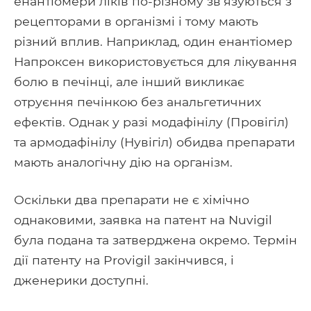
енантіомери ліків по-різному зв’язуються з
рецепторами в організмі і тому мають
різний вплив. Наприклад, один енантіомер
Напроксен використовується для лікування
болю в печінці, але інший викликає
отруєння печінкою без анальгетичних
ефектів. Однак у разі модафінілу (Провігіл)
та армодафінілу (Нувігіл) обидва препарати
мають аналогічну дію на організм.
Оскільки два препарати не є хімічно
однаковими, заявка на патент на Nuvigil
була подана та затверджена окремо. Термін
дії патенту на Provigil закінчився, і
дженерики доступні.