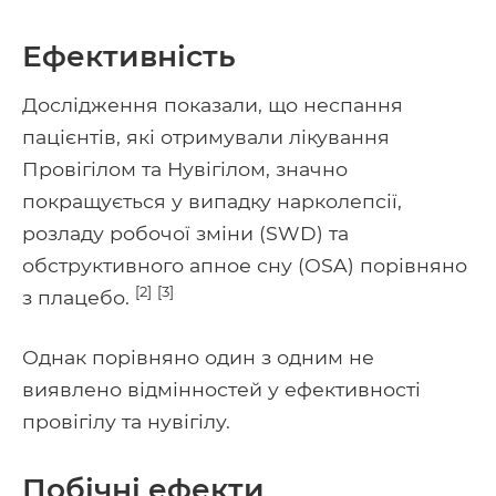
Ефективність
Дослідження показали, що неспання
пацієнтів, які отримували лікування
Провігілом та Нувігілом, значно
покращується у випадку нарколепсії,
розладу робочої зміни (SWD) та
обструктивного апное сну (OSA) порівняно
[2]
[3]
з плацебо.
Однак порівняно один з одним не
виявлено відмінностей у ефективності
провігілу та нувігілу.
Побічні ефекти