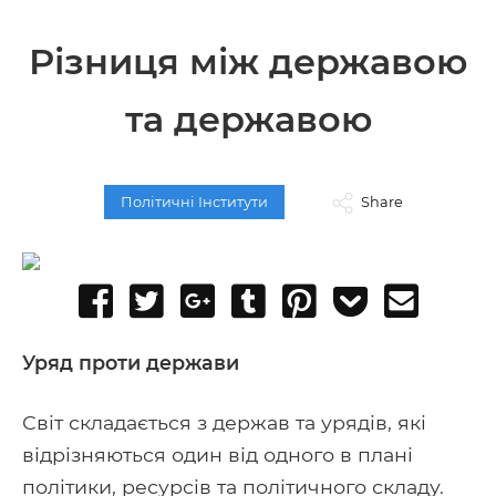
Різниця між державою
та державою
Політичні Інститути
Share
Share
Tweet
Share
Post
Pin
Add
Send
on
on
to
it
to
email
Facebook
Google+
Tumblr
Pocket
Уряд проти держави
Світ складається з держав та урядів, які
відрізняються один від одного в плані
політики, ресурсів та політичного складу.