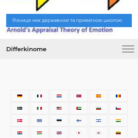
Різниця між державною та приватною школою
Differkinome