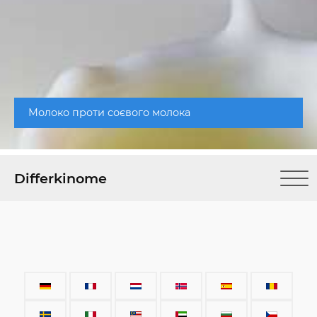
Молоко проти соєвого молока
Differkinome