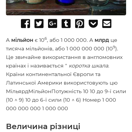
Share
Tweet
Share
Post
Pin
Add
Send
on
on
to
it
to
email
6
Facebook
Google+
Tumblr
Pocket
А
мільйон
є 10
, або 1 000 000. А
млрд
це
9
тисяча мільйонів, або 1 000 000 000 (10
).
Це звичайне використання в англомовних
країнах і називається "
коротка шкала
.
Країни континентальної Європи та
Латинської Америки використовують цю
МільярдМільйонПотужність 10 10 до 9-ї сили
(10 ^ 9) 10 до 6-ї сили (10 ^ 6) Номер 1 000
000 000 000 1 000 000
Величина різниці