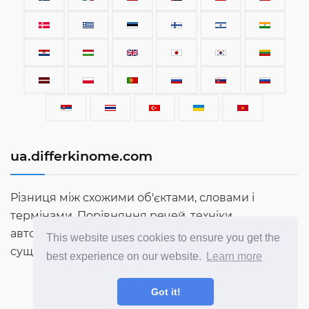
ua.differkinome.com
Різниця між схожими об'єктами, словами і
термінами. Порівняння речей, техніки,
автомобілів, термінів, людей і всього іншого, що
This website uses cookies to ensure you get the
сущевствует в цьому світі.
best experience on our website.
Learn more
Got it!