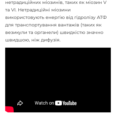
нетрадиційних міозинів, таких як міозин V
та VI. Нетрадиційні міозини
використовують енергію від гідролізу АТФ
для транспортування вантажів (таких як
везикули та органели) швидкістю значно
швидшою, ніж дифузія.