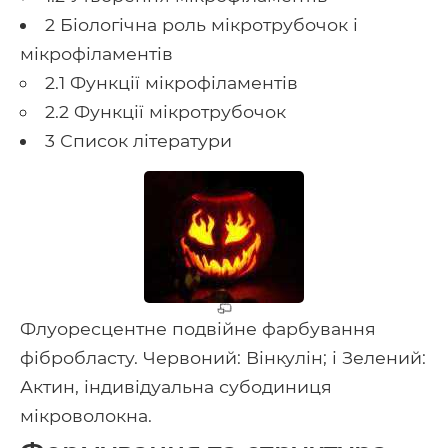
2 Біологічна роль мікротрубочок і
мікрофіламентів
2.1 Функції мікрофіламентів
2.2 Функції мікротрубочок
3 Список літератури
Флуоресцентне подвійне фарбування
фібробласту. Червоний: Вінкулін; і Зелений:
Актин, індивідуальна субодиниця
мікроволокна.