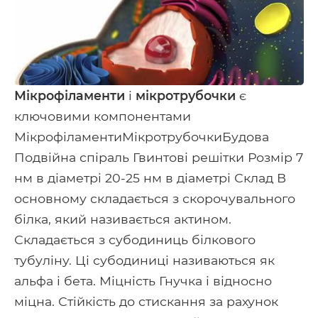
Мікрофіламенти
і
мікротрубочки
є
ключовими компонентами
МікрофіламентиМікротрубочкиБудова
Подвійна спіраль Гвинтові решітки Розмір 7
нм в діаметрі 20-25 нм в діаметрі Склад В
основному складається з скорочувального
білка, який називається актином.
Складається з субодиниць білкового
тубуліну. Ці субодиниці називаються як
альфа і бета. Міцність Гнучка і відносно
міцна. Стійкість до стискання за рахунок