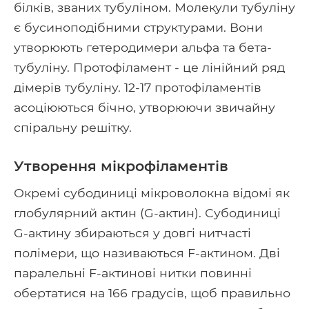
білків, званих тубуліном. Молекули тубуліну
є бусиноподібними структурами. Вони
утворюють гетеродимери альфа та бета-
тубуліну. Протофіламент - це лінійний ряд
дімерів тубуліну. 12-17 протофіламентів
асоціюються бічно, утворюючи звичайну
спіральну решітку.
Утворення мікрофіламентів
Окремі субодиниці мікроволокна відомі як
глобулярний актин (G-актин). Субодиниці
G-актину збираються у довгі нитчасті
полімери, що називаються F-актином. Дві
паралельні F-актинові нитки повинні
обертатися на 166 градусів, щоб правильно