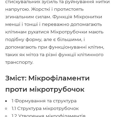
стискувальних зусиль та руйнування нитки
напругою. Жорсткі і протистоять
згинальним силам. Функція Мікронитки
менші і тонші і переважно допомагають
клітинам рухатися Мікротрубочки мають
подібну форму, але є більшими, і
допомагають при функціонуванні клітин,
таких як мітоз та різні функції клітинного
транспорту.
Зміст: Мікрофіламенти
проти мікротрубочок
1 Формування та структура
1.1 Структура мікротрубочок
1.2 Утворення мікрофіламентів