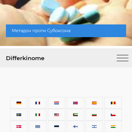
Метадон проти Субоксона
Differkinome