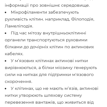
інформації про зовнішнє середовище.
Мікрофіламенти забезпечують
рухливість клітин. наприклад, Філоподія,
Ламеліподія.
Під час мітозу внутрішньоклітинні
органели транспортуються руховими
білками до дочірніх клітин по актинових
кабелях.
У м’язових клітинах актинові нитки
вирівнюються, а білки міозину генерують
сили на нитках для підтримки м'язового
скорочення.
У клітинах, що не мають м’язів, актинові
нитки утворюють шляхову систему
перевезення вантажів, що живиться від