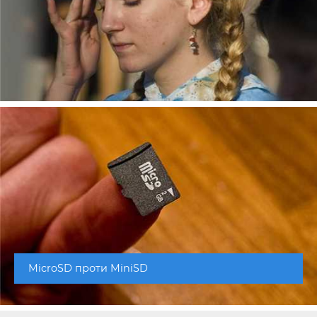
MicroSD проти MiniSD