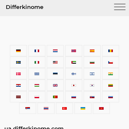
Differkinome
ua.differkinome.com