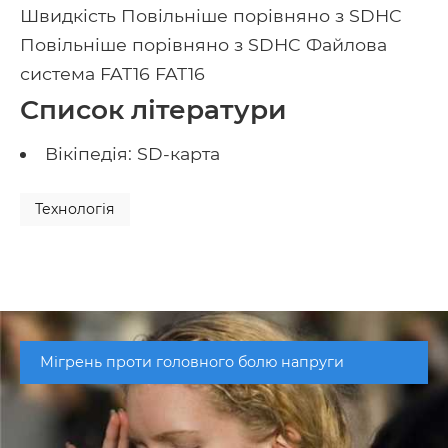
Швидкість Повільніше порівняно з SDHC
Повільніше порівняно з SDHC Файлова
система FAT16 FAT16
Список літератури
Вікіпедія: SD-карта
Технологія
Мігрень проти головного болю напруги