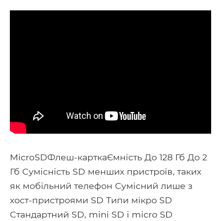
MicroSDФлеш-карткаЄмність До 128 Гб До 2
Гб Сумісність SD менших пристроїв, таких
як мобільний телефон Сумісний лише з
хост-пристроями SD Типи мікро SD
Стандартний SD, mini SD і micro SD