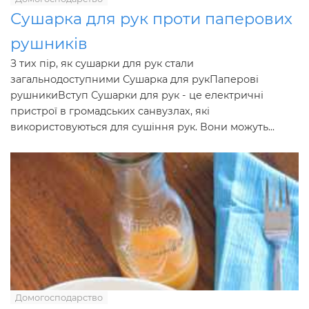
Сушарка для рук проти паперових
рушників
З тих пір, як сушарки для рук стали
загальнодоступними Сушарка для рукПаперові
рушникиВступ Сушарки для рук - це електричні
пристрої в громадських санвузлах, які
використовуються для сушіння рук. Вони можуть...
Домогосподарство