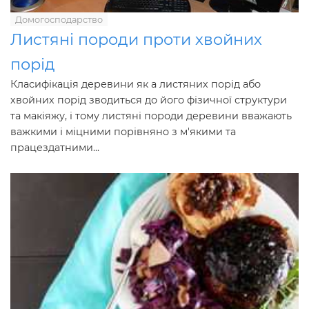
Домогосподарство
Листяні породи проти хвойних
порід
Класифікація деревини як а листяних порід або
хвойних порід зводиться до його фізичної структури
та макіяжу, і тому листяні породи деревини вважають
важкими і міцними порівняно з м'якими та
працездатними...