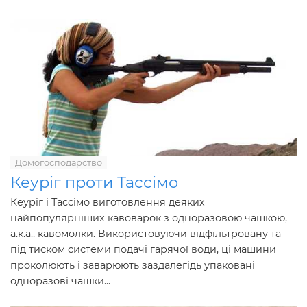
Домогосподарство
Кеуріг проти Тассімо
Кеуріг і Тассімо виготовлення деяких
найпопулярніших кавоварок з одноразовою чашкою,
а.к.а., кавомолки. Використовуючи відфільтровану та
під тиском системи подачі гарячої води, ці машини
проколюють і заварюють заздалегідь упаковані
одноразові чашки...