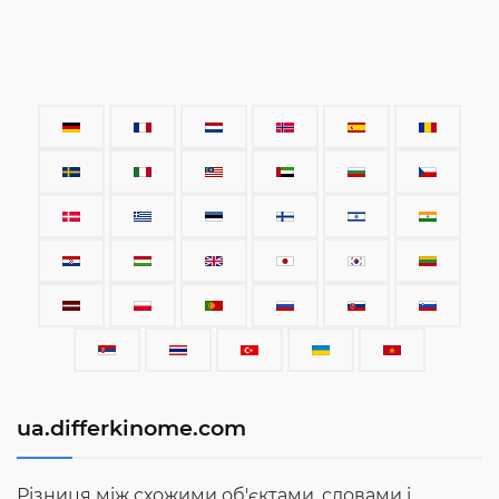
ua.differkinome.com
Різниця між схожими об'єктами, словами і