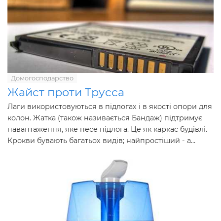
Домогосподарство
Жайст проти Трусса
Лаги використовуються в підлогах і в якості опори для
колон. Жатка (також називається Бандаж) підтримує
навантаження, яке несе підлога. Це як каркас будівлі.
Крокви бувають багатьох видів; найпростіший - a...